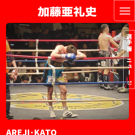
選手用メニュー
A
R
E
J
I
･
K
A
T
O