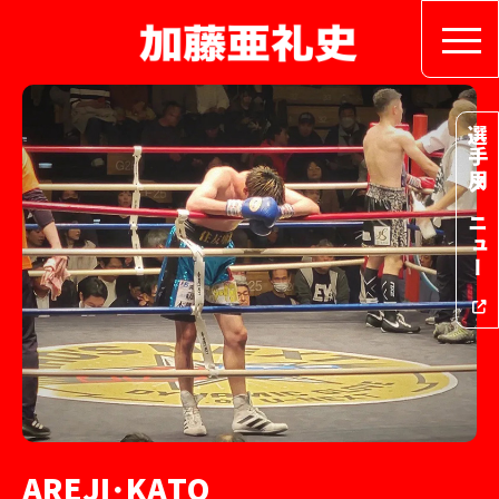
選手用メニュー
A
R
E
J
I
･
K
A
T
O